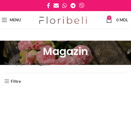
0
MENU
0
MDL
Magazin
Prima pagină
Magazin
Filtre