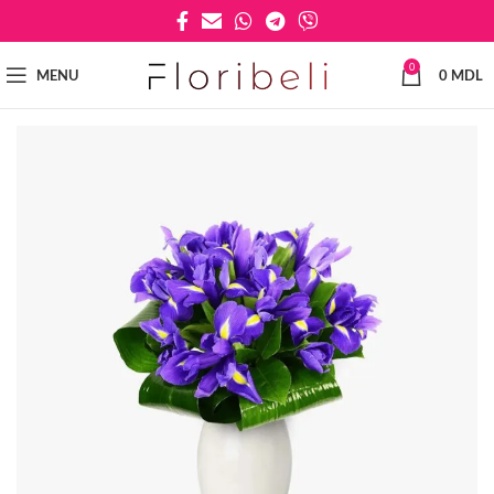
0
MENU
0
MDL