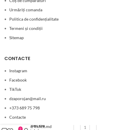
Coș de cumpărături
Urmăriți comanda
Politica de confidențialitate
Termeni și condiții
Sitemap
CONTACTE
Instagram
Facebook
TikTok
dzaporojan@mail.ru
+373 689 75 798
Contacte
Buchet de
Compania pe Indice.md
0