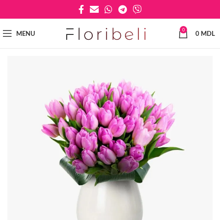
0
MENU
0
MDL