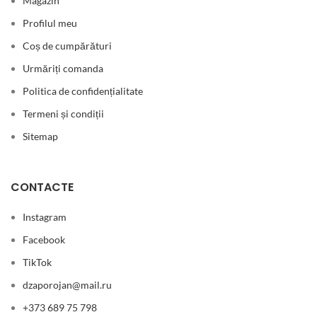
Magazin
Profilul meu
Coș de cumpărături
Urmăriți comanda
Politica de confidențialitate
Termeni și condiții
Sitemap
CONTACTE
Instagram
Facebook
TikTok
dzaporojan@mail.ru
+373 689 75 798