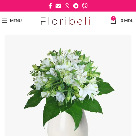
0
MENU
0
MDL