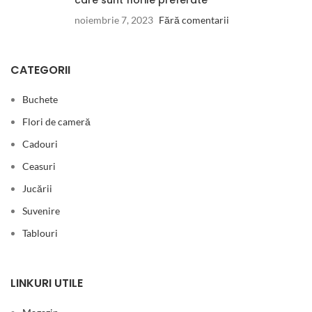
care sunt florile preferate
noiembrie 7, 2023
Fără comentarii
CATEGORII
Buchete
Flori de cameră
Cadouri
Ceasuri
Jucării
Suvenire
Tablouri
LINKURI UTILE