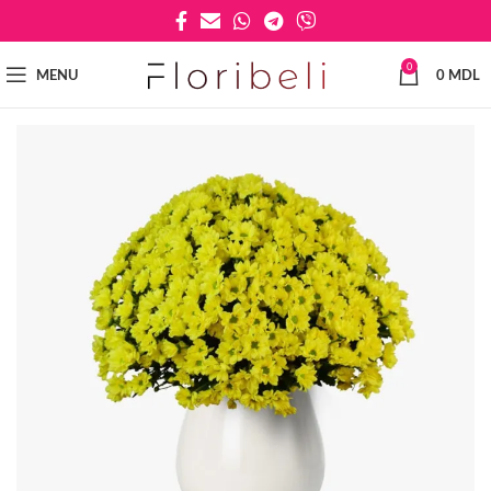
0
MENU
0
MDL