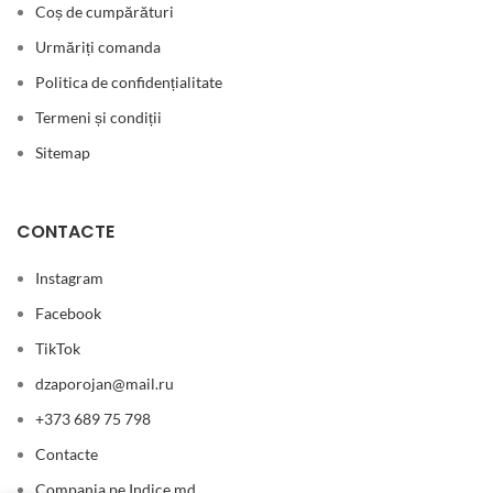
Coș de cumpărături
Urmăriți comanda
Politica de confidențialitate
Termeni și condiții
Sitemap
CONTACTE
Instagram
Facebook
TikTok
dzaporojan@mail.ru
+373 689 75 798
Contacte
Buchet de
Compania pe Indice.md