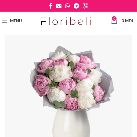
0
MENU
0
MDL