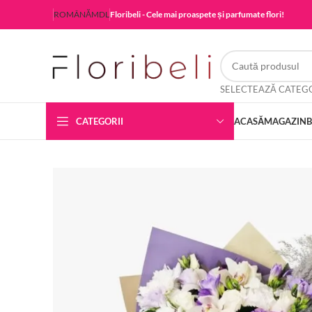
ROMÂNĂ
MDL
Floribeli - Cele mai proaspete și parfumate flori!
CATEGORII
ACASĂ
MAGAZIN