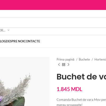
SELECTEAZĂ CATEGORIA
BLOG
DESPRE NOI
CONTACTE
Prima pagină
Buchete
Hortens
Buchet de v
1.845
MDL
Comanda Buchet de vara Mov pentru
mereu proaspete!