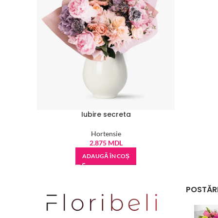
Iubire secreta
Hortensie
2.875
MDL
ADAUGĂ ÎN COȘ
POSTĂRI