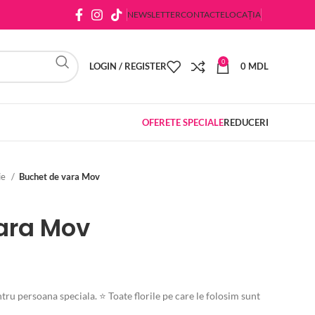
NEWSLETTER
CONTACTE
LOCAȚIA
0
LOGIN / REGISTER
0
MDL
OFERETE SPECIALE
REDUCERI
ie
Buchet de vara Mov
ara Mov
 persoana speciala. ⭐ Toate florile pe care le folosim sunt