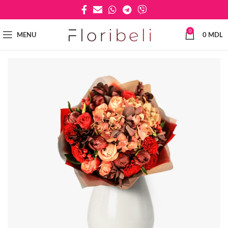
0
MENU
0
MDL