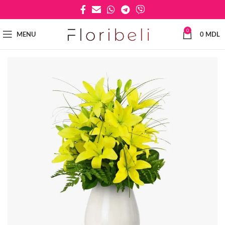
0
MENU
0
MDL