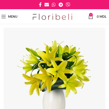
0
MENU
0
MDL