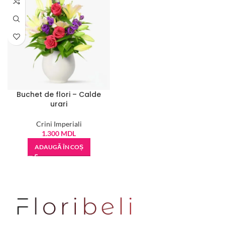
Buchet de flori – Calde
urari
Crini Imperiali
1.300
MDL
ADAUGĂ ÎN COȘ