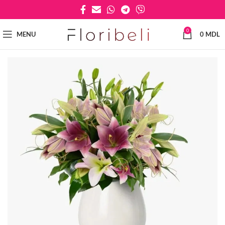
0
MENU
0
MDL