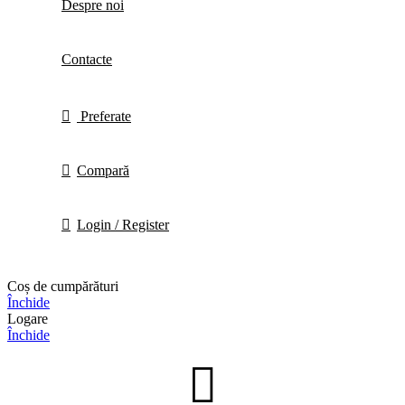
Despre noi
Contacte
Preferate
Compară
Login / Register
Coș de cumpărături
Închide
Logare
Închide