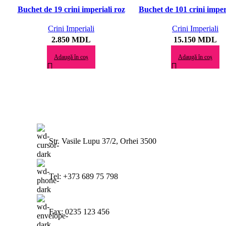
Privire rapidă
Privire rapidă
Buchet de 19 crini imperiali roz
Buchet de 101 crini imperi
Adaugă la preferate
Adaugă la preferate
Crini Imperiali
Crini Imperiali
2.850
MDL
15.150
MDL
Adaugă în coș
Adaugă în coș
Str. Vasile Lupu 37/2, Orhei 3500
Tel: +373 689 75 798
Fax: 0235 123 456