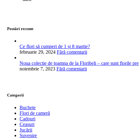
Postări recente
Ce flori să cumperi de 1 și 8 martie?
februarie 29, 2024
Fără comentarii
Noua colectie de toamna de la Floribeli – care sunt florile pre
noiembrie 7, 2023
Fără comentarii
Categorii
Buchete
Flori de cameră
Cadouri
Ceasuri
Jucării
Suvenire