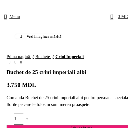
0
Menu
0
MD
Vezi imaginea mărită
Prima pagină
Buchete
Crini Imperiali
Buchet de 25 crini imperiali albi
3.750
MDL
Comanda Buchet de 25 crini imperiali albi pentru persoana special
florile pe care le folosim sunt mereu proaspete!
Adaugă în coș