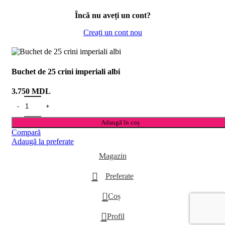
Încă nu aveți un cont?
Creați un cont nou
Buchet de 25 crini imperiali albi
3.750
MDL
Adaugă în coș
Compară
Adaugă la preferate
Magazin
Preferate
0
Coș
Profil