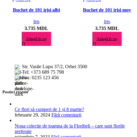
Compară
Compară
Privire rapidă
Privire rapidă
Buchet de 101 irisi albi
Buchet de 101 irisi mov
Adaugă la preferate
Adaugă la preferate
Iris
Iris
3.735
MDL
3.735
MDL
Adaugă în coș
Adaugă în coș
Str. Vasile Lupu 37/2, Orhei 3500
Tel: +373 689 75 798
Fax: 0235 123 456
Postări recente
Ce flori să cumperi de 1 și 8 martie?
februarie 29, 2024
Fără comentarii
Noua colectie de toamna de la Floribeli – care sunt florile
preferate
noiembrie 7, 2023
Fără comentarii