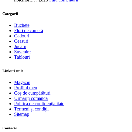
Categorii
Buchete
Flori de cameră
Cadouri
Ceasuri
Jucării
Suvenire
Tablouri
Linkuri utile
Magazin
Profilul meu
Coș de cumpărături
Urmăriți comanda
Politica de confidențialitate
Termeni și condiții
Sitemap
Contacte