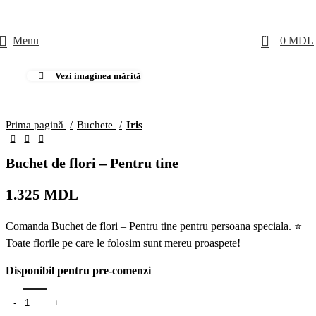
0
Menu
0
MDL
Vezi imaginea mărită
Prima pagină
Buchete
Iris
Buchet de flori – Pentru tine
1.325
MDL
Comanda Buchet de flori – Pentru tine pentru persoana speciala. ⭐
Toate florile pe care le folosim sunt mereu proaspete!
Disponibil pentru pre-comenzi