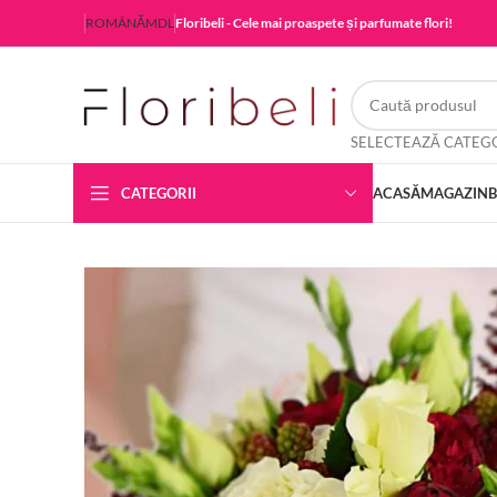
ROMÂNĂ
MDL
Floribeli - Cele mai proaspete și parfumate flori!
CATEGORII
ACASĂ
MAGAZIN