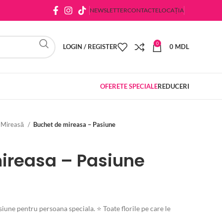
NEWSLETTER
CONTACTE
LOCAȚIA
0
LOGIN / REGISTER
0
MDL
OFERETE SPECIALE
REDUCERI
 Mireasă
Buchet de mireasa – Pasiune
ireasa – Pasiune
ne pentru persoana speciala. ⭐ Toate florile pe care le