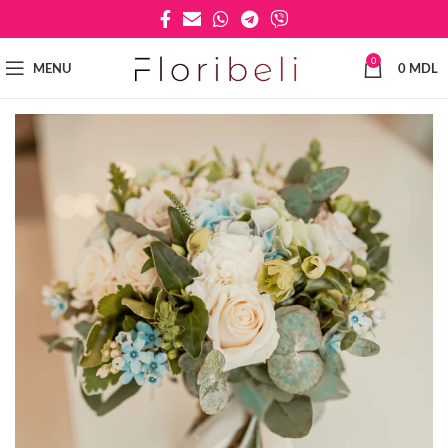
0
MENU
0
MDL