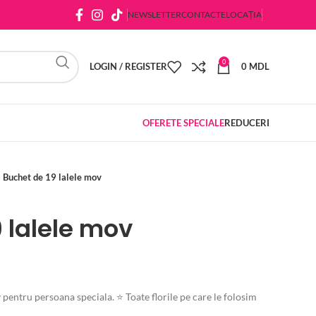
NEWSLETTER
CONTACTE
LOCAȚIA
0
LOGIN / REGISTER
0
MDL
OFERETE SPECIALE
REDUCERI
Buchet de 19 lalele mov
 lalele mov
entru persoana speciala. ⭐ Toate florile pe care le folosim