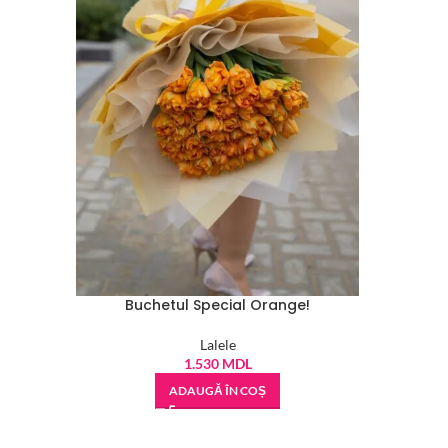
Buchetul Special Orange!
Lalele
1.530
MDL
ADAUGĂ ÎN COȘ