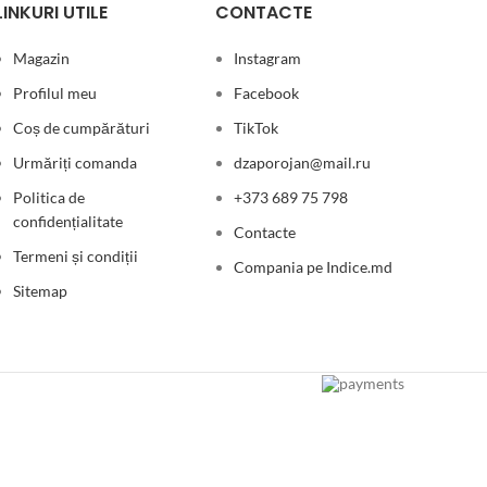
LINKURI UTILE
CONTACTE
Magazin
Instagram
Profilul meu
Facebook
Coș de cumpărături
TikTok
Urmăriți comanda
dzaporojan@mail.ru
Politica de
+373 689 75 798
confidențialitate
Contacte
Termeni și condiții
Compania pe Indice.md
Sitemap