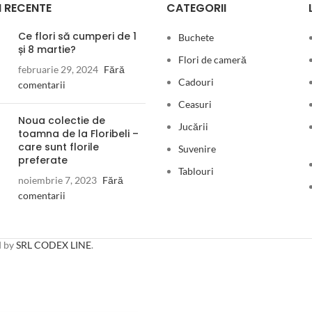
 RECENTE
CATEGORII
Ce flori să cumperi de 1
Buchete
și 8 martie?
Flori de cameră
februarie 29, 2024
Fără
Cadouri
comentarii
Ceasuri
Noua colectie de
Jucării
toamna de la Floribeli –
care sunt florile
Suvenire
preferate
Tablouri
noiembrie 7, 2023
Fără
comentarii
d by
SRL CODEX LINE
.