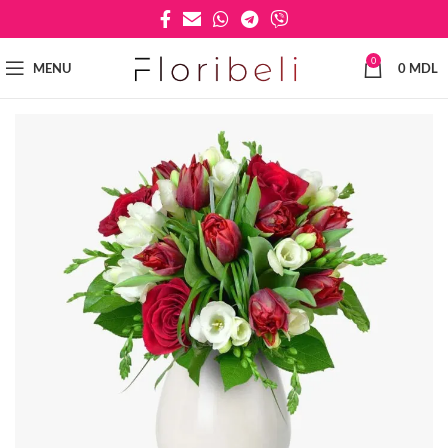
0
MENU
0
MDL