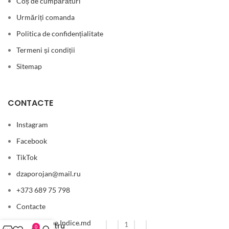
Coș de cumpărături
Urmăriți comanda
Politica de confidențialitate
Termeni și condiții
Sitemap
CONTACTE
Instagram
Facebook
TikTok
dzaporojan@mail.ru
+373 689 75 798
Contacte
Compania pe Indice.md
Pentru
0