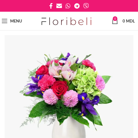
0
MENU
0
MDL