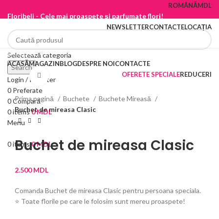
ROMÂNĂ
MDL
Floribeli - Cele mai proaspete și parfumate flori!
NEWSLETTER
CONTACTE
LOCAȚIA
Categorii
Selectează categoria
ACASĂ
MAGAZIN
BLOG
DESPRE NOI
CONTACTE
Search
OFERETE SPECIALE
REDUCERI
Vezi imaginea mărită
Login / Register
0
Preferate
Prima pagină
Buchete
Buchete Mireasă
0
Compară
Buchet de mireasa Clasic
0
items
0
MDL
Menu
Buchet de mireasa Clasic
0
items
0
MDL
2.500
MDL
Comanda Buchet de mireasa Clasic pentru persoana speciala.
⭐ Toate florile pe care le folosim sunt mereu proaspete!