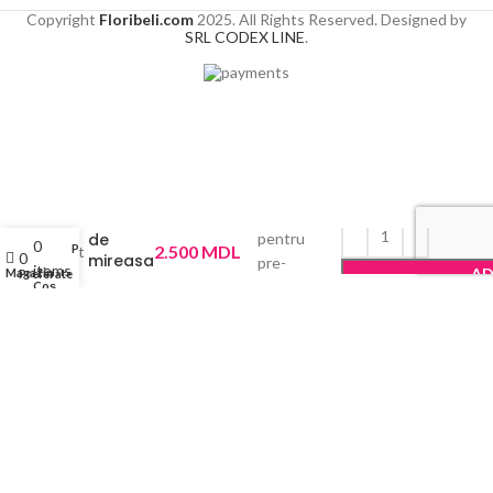
Copyright
Floribeli.com
2025. All Rights Reserved. Designed by
SRL CODEX LINE
.
Disponibil
Buchet
de
pentru
0
Profil
2.500
MDL
0
mireasa
pre-
items
AD
Magazin
Preferate
Clasic
comenzi
Coș